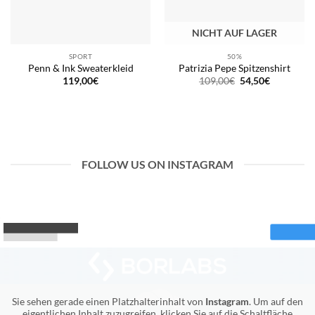
NICHT AUF LAGER
SPORT
50%
Penn & Ink Sweaterkleid
Patrizia Pepe Spitzenshirt
Ursprünglicher
Aktueller
119,00
€
109,00
€
54,50
€
Preis
Preis
war:
ist:
109,00€
54,50€.
FOLLOW US ON INSTAGRAM
Sie sehen gerade einen Platzhalterinhalt von
Instagram
. Um auf den
eigentlichen Inhalt zuzugreifen, klicken Sie auf die Schaltfläche