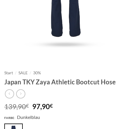
Start
/
SALE
/
30%
Japan TKY Zaya Athletic Bootcut Hose
Ursprünglicher
Aktueller
139,90
97,90
€
€
Preis
Preis
Dunkelblau
war:
ist:
FARBE:
139,90€
97,90€.