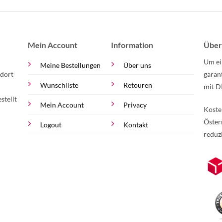
Mein Account
Information
Über
Um ei
Meine Bestellungen
Über uns
 dort
garan
Wunschliste
Retouren
mit D
stellt
Mein Account
Privacy
Koste
Öster
Logout
Kontakt
reduz
zur Online-Widerrufserklärung.
Weite