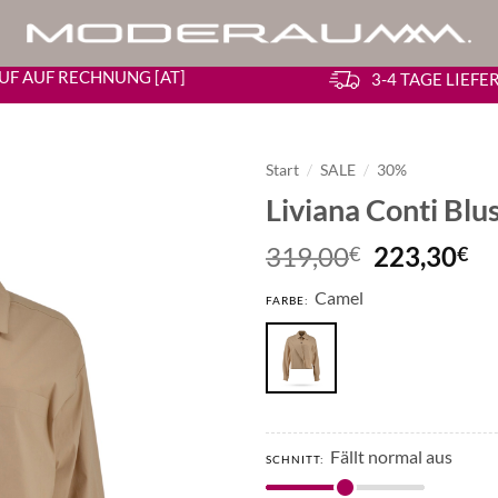
UF AUF RECHNUNG [AT]
3-4 TAGE LIEF
Start
/
SALE
/
30%
Liviana Conti Blu
Ursprüngl
Ak
319,00
223,30
€
€
Preis
Pr
Camel
war:
ist
FARBE:
319,00€
22
Fällt normal aus
SCHNITT: