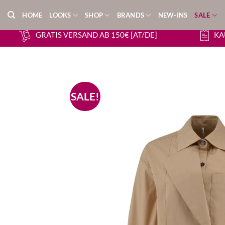
Zum
HOME
LOOKS
SHOP
BRANDS
NEW-INS
SALE
Inhalt
springen
GRATIS VERSAND AB 150€ [AT/DE]
KA
SALE!