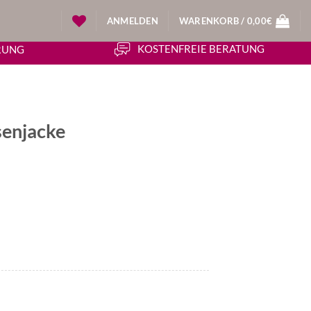
ANMELDEN
WARENKORB /
0,00
€
KOSTENFREIE BERATUNG
ERUNG
senjacke
icher
tueller
eis
:
3,30€.