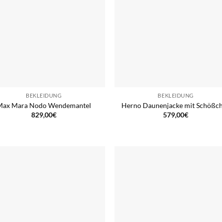
BEKLEIDUNG
BEKLEIDUNG
Max Mara Nodo Wendemantel
Herno Daunenjacke mit Schößc
829,00
€
579,00
€