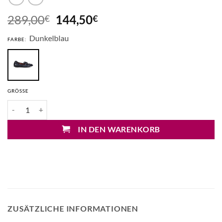
Ursprünglicher
Aktueller
289,00
144,50
€
€
Preis
Preis
Dunkelblau
war:
ist:
FARBE:
289,00€
144,50€.
GRÖSSE
Lorena Paggi Ballerinas Menge
IN DEN WARENKORB
ZUSÄTZLICHE INFORMATIONEN