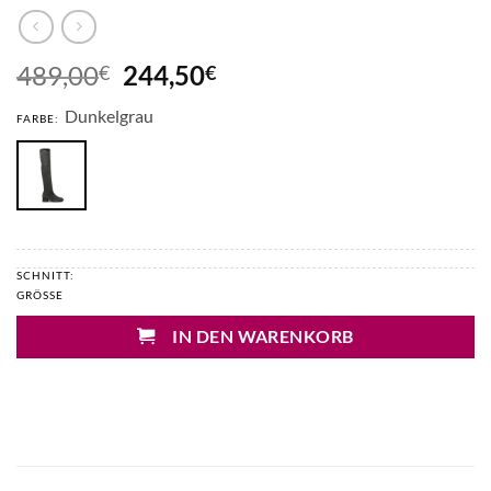
Ursprünglicher
Aktueller
489,00
244,50
€
€
Preis
Preis
Dunkelgrau
war:
ist:
FARBE:
489,00€
244,50€.
SCHNITT:
GRÖSSE
IN DEN WARENKORB