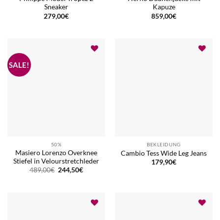
Sneaker
Kapuze
279,00
€
859,00
€
50%
BEKLEIDUNG
Masiero Lorenzo Overknee
Cambio Tess Wide Leg Jeans
Stiefel in Velourstretchleder
179,90
€
Ursprünglicher
Aktueller
489,00
€
244,50
€
Preis
Preis
war:
ist:
489,00€
244,50€.