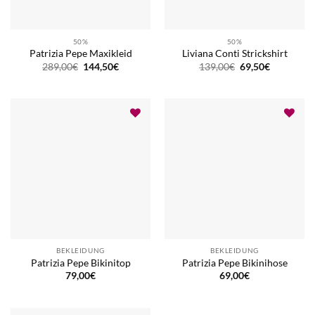
50%
50%
Patrizia Pepe Maxikleid
Liviana Conti Strickshirt
Ursprünglicher
Aktueller
Ursprünglicher
Aktueller
289,00
€
144,50
€
139,00
€
69,50
€
Preis
Preis
Preis
Preis
war:
ist:
war:
ist:
289,00€
144,50€.
139,00€
69,50€.
BEKLEIDUNG
BEKLEIDUNG
Patrizia Pepe Bikinitop
Patrizia Pepe Bikinihose
79,00
€
69,00
€