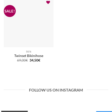
50%
Twinset Bikinihose
Ursprünglicher
Aktueller
69,00
€
34,50
€
Preis
Preis
war:
ist:
69,00€
34,50€.
FOLLOW US ON INSTAGRAM