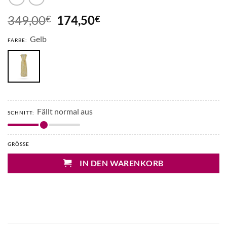
Ursprünglicher
Aktueller
349,00
174,50
€
€
Preis
Preis
Gelb
war:
ist:
FARBE:
349,00€
174,50€.
Fällt normal aus
SCHNITT:
GRÖSSE
IN DEN WARENKORB