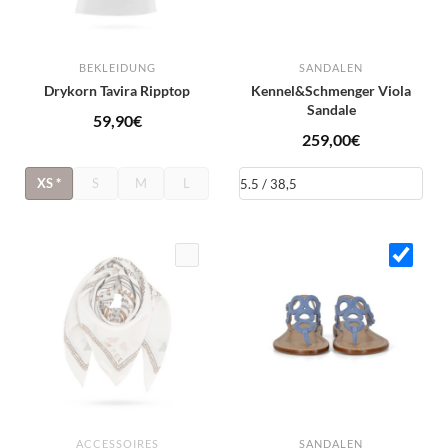
BEKLEIDUNG
SANDALEN
Drykorn Tavira Ripptop
Kennel&Schmenger Viola
Sandale
59,90
€
259,00
€
XS
*
S
M
L
ACCESSOIRES
SANDALEN