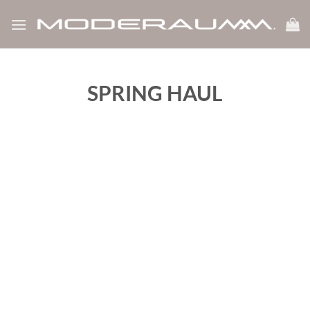
Zum
Inhalt
springen
SPRING HAUL
‹
›