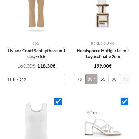
30%
BEKLEIDUNG
Liviana Conti Schlupfhose mit
Hemisphere Hüftgürtel mit
easy-kick
Logoschnalle 2cm
Ursprünglicher
Aktueller
169,00
€
118,30
€
199,00
€
Preis
Preis
75
80
*
85
90
95
war:
ist:
169,00€
118,30€.