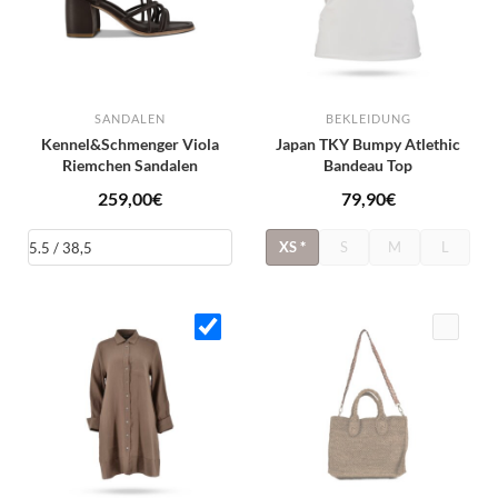
SANDALEN
BEKLEIDUNG
Kennel&Schmenger Viola
Japan TKY Bumpy Atlethic
Riemchen Sandalen
Bandeau Top
259,00
€
79,90
€
XS
*
S
M
L