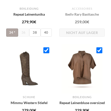
BEKLEIDUNG
ACCESSOIRES
Repeat Leinentunika
Ibeliv Rary Basttasche
279,90
€
259,00
€
NICHT AUF LAGER
34
*
36
38
40
SCHUHE
BEKLEIDUNG
Mimmu Western Stiefel
Repeat Leinenbluse oversized
279,00
€
229,90
€