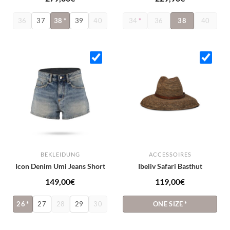
36
37
38
*
39
40
34
*
36
38
40
BEKLEIDUNG
ACCESSOIRES
Icon Denim Umi Jeans Short
Ibeliv Safari Basthut
149,00
€
119,00
€
26
*
27
28
29
30
ONE SIZE
*