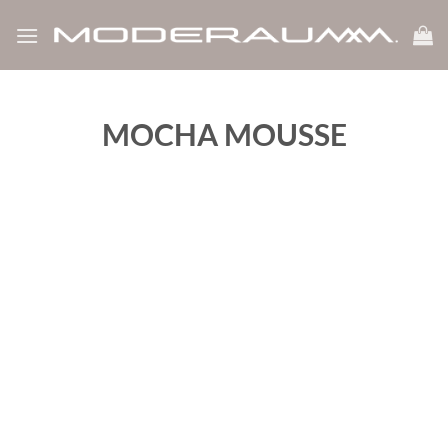
Zum
Inhalt
springen
MOCHA MOUSSE
‹
›