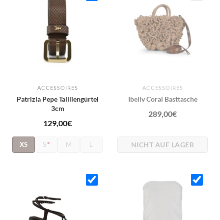
ACCESSOIRES
ACCESSOIRES
Patrizia Pepe Tailliengürtel
Ibeliv Coral Basttasche
3cm
289,00
€
129,00
€
NICHT AUF LAGER
XS
S
*
M
L