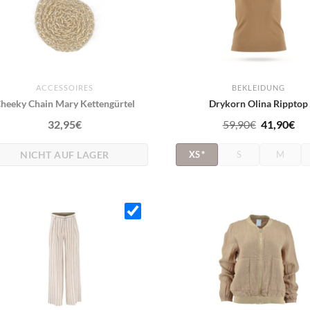
ACCESSOIRES
BEKLEIDUNG
heeky Chain Mary Kettengürtel
Drykorn Olina Ripptop
Ursprüngl
Ak
32,95
€
59,90
€
41,90
€
Preis
Pre
NICHT AUF LAGER
XS
*
S
M
war:
ist:
59,90€
41