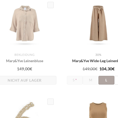
BEKLEIDUNG
30%
Mary&Yve Leinenbluse
Mary&Yve Wide-Leg Leinen
Ursprüngl
A
149,00
€
149,00
€
104,30
€
Preis
P
NICHT AUF LAGER
S
*
M
L
war:
is
149,00€
1