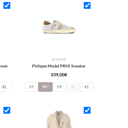
SCHUHE
hose
Philippe Model PRSX Sneaker
icher
ktueller
339,00
€
reis
XL
37
38
*
39
40
41
t:
04,30€.