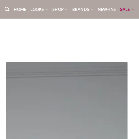
Zum
HOME
LOOKS
SHOP
BRANDS
NEW-INS
SALE
Inhalt
springen