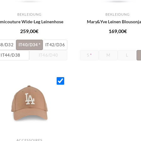
BEKLEIDUNG
BEKLEIDUNG
micouture Wide-Leg Leinenhose
Mary&Yve Leinen Blousonj
259,00
€
169,00
€
38/D32
IT40/D34
*
IT42/D36
IT44/D38
IT46/D40
S
*
M
L
ACCESSOIRES