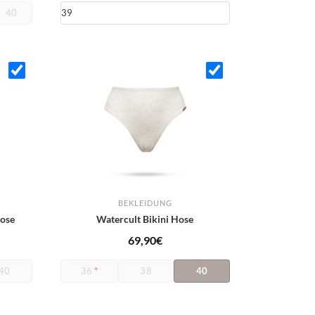
40
BEKLEIDUNG
Hose
Watercult Bikini Hose
69,90
€
40
36
*
38
40