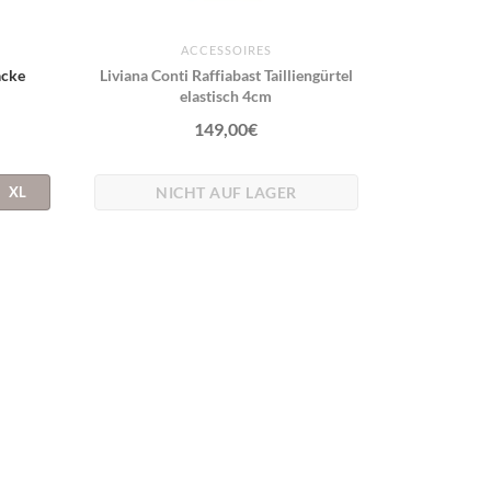
ACCESSOIRES
acke
Liviana Conti Raffiabast Tailliengürtel
elastisch 4cm
149,00
€
NICHT AUF LAGER
XL