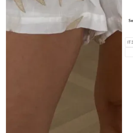
Se
IT