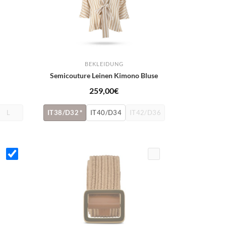
BEKLEIDUNG
Semicouture Leinen Kimono Bluse
icher
tueller
259,00
€
is
L
IT38/D32
*
IT40/D34
IT42/D36
,90€.