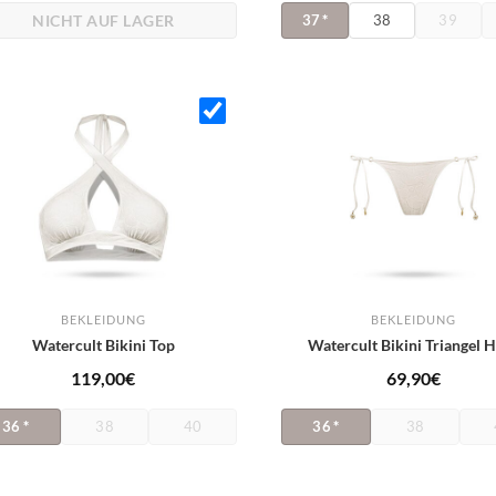
NICHT AUF LAGER
37
*
38
39
BEKLEIDUNG
BEKLEIDUNG
Watercult Bikini Top
Watercult Bikini Triangel 
119,00
€
69,90
€
36
*
38
40
36
*
38